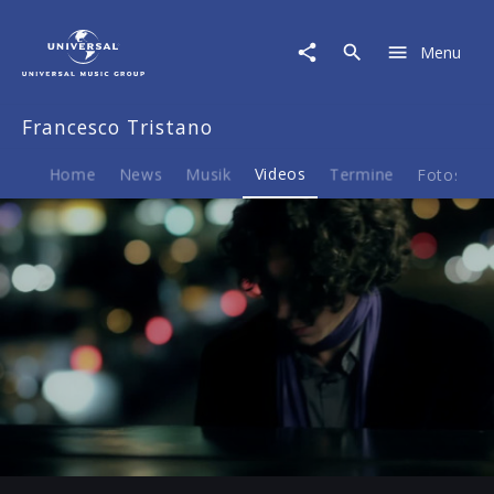
Francesco
Tristano
Menu
|
Video
|
Francesco Tristano
"bachCage"
-
Musikvideo
Home
News
Musik
Videos
Termine
Fotos
B
Play
-02:55
Play
Mute
Ent