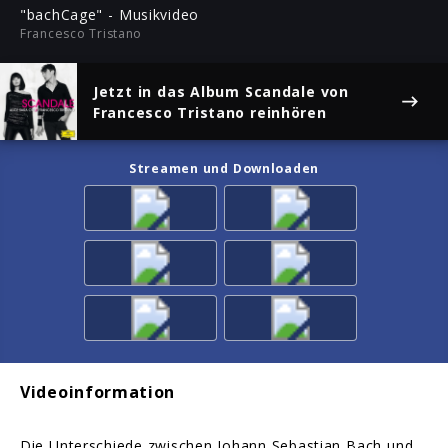
ful
"bachCage" - Musikvideo
Francesco Tristano
Jetzt in das Album
Scandale
von
Francesco Tristano reinhören
Streamen und Downloaden
Videoinformation
Die Unterschiede zwischen Johann Sebastian Bach und