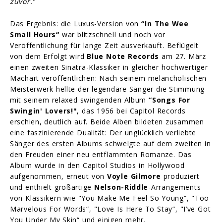
zuvor.“
Das Ergebnis: die Luxus-Version von
“In The Wee
Small Hours“
war blitzschnell und noch vor
Veröffentlichung für lange Zeit ausverkauft. Beflügelt
von dem Erfolgt wird
Blue Note Records
am 27. März
einen zweiten Sinatra-Klassiker in gleicher hochwertiger
Machart veröffentlichen: Nach seinem melancholischen
Meisterwerk hellte der legendäre Sänger die Stimmung
mit seinem relaxed swingenden Album
”Songs For
Swingin' Lovers!"
, das 1956 bei Capitol Records
erschien, deutlich auf. Beide Alben bildeten zusammen
eine faszinierende Dualität: Der unglücklich verliebte
Sänger des ersten Albums schwelgte auf dem zweiten in
den Freuden einer neu entflammten Romanze. Das
Album wurde in den Capitol Studios in Hollywood
aufgenommen, erneut von
Voyle Gilmore
produziert
und enthielt großartige
Nelson-Riddle
-Arrangements
von Klassikern wie "You Make Me Feel So Young“, "Too
Marvelous For Words“, "Love Is Here To Stay“, "I’ve Got
You Under My Skin“ und einigen mehr.