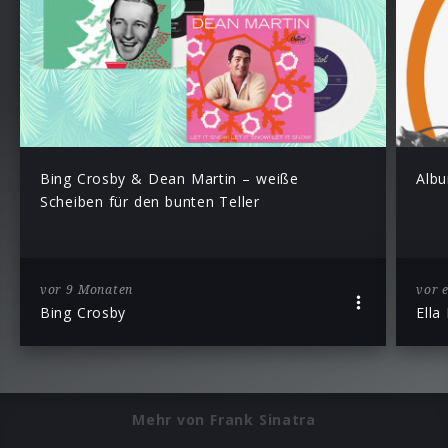
Bing Crosby & Dean Martin – weiße
Albu
Scheiben für den bunten Teller
vor 9 Monaten
vor 
Bing Crosby
Ella
Mehr von Frank Sinatra