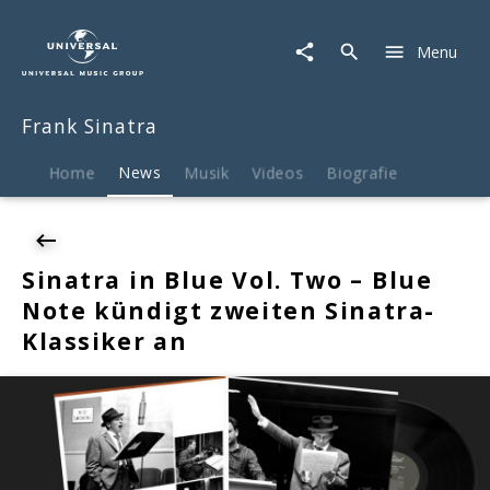
Frank
Sinatra
Menu
|
News
|
Frank Sinatra
Sinatra
in
Blue
Home
News
Musik
Videos
Biografie
Vol.
Two
–
Blue
Sinatra in Blue Vol. Two – Blue
Note
Note kündigt zweiten Sinatra-
kündigt
zweiten
Klassiker an
Sinatra-
Klassiker
an