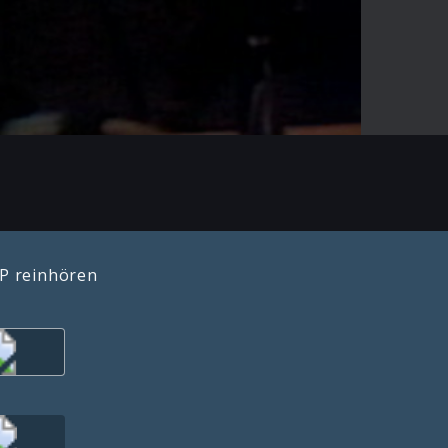
-03:58
Mute
Enter
fullscreen
LP reinhören