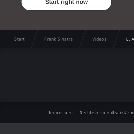
Start
Frank Sinatra
Videos
L. 
Impressum
Rechtevorbehaltserkläru