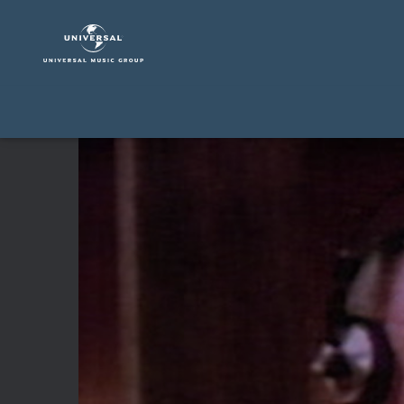
Frank
Sinatra
|
Video
|
L.
A.
Is
My
Lady
feat.
Quincy
Jones