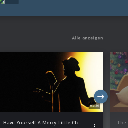
Alle anzeigen
03:36
Have Yourself A Merry Little Christmas
The 