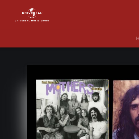
Frank
Zappa
|
Musik
|
Live
At
The
Whisky
A
Go
Go
1968