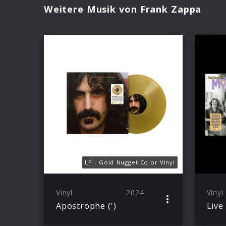
Weitere Musik von Frank Zappa
LP - Gold Nugget Color Vinyl
Vinyl
2024
Vinyl
Apostrophe (')