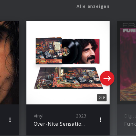
Alle anzeigen
2LP
Vinyl
2023
Digit
Over-Nite Sensation 50th
Funk