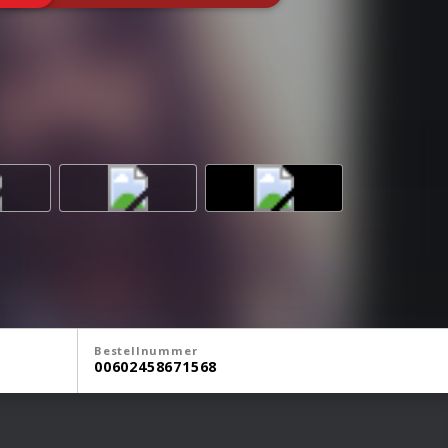
Bestellnummer
00602458671568