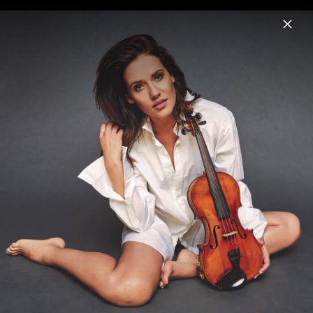
Menu
Franziska Wiese
Home
News
Musik
Videos
Fotos
Biografie
Franziska Wiese - Pressebilder 2018