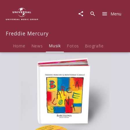
Freddie
Mercury
Menu
|
Musik
|
Freddie Mercury
Barcelona
Home
News
Musik
Fotos
Biografie