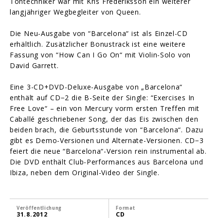
Tontechniker war mit Kris Frederiksson ein weiterer
langjähriger Wegbegleiter von Queen.
Die Neu-Ausgabe von “Barcelona“ ist als Einzel-CD
erhältlich. Zusätzlicher Bonustrack ist eine weitere
Fassung von “How Can I Go On“ mit Violin-Solo von
David Garrett.
Eine 3-CD+DVD-Deluxe-Ausgabe von „Barcelona“
enthält auf CD−2 die B-Seite der Single: “Exercises In
Free Love“ – ein von Mercury vorm ersten Treffen mit
Caballé geschriebener Song, der das Eis zwischen den
beiden brach, die Geburtsstunde von “Barcelona“. Dazu
gibt es Demo-Versionen und Alternate-Versionen. CD−3
feiert die neue “Barcelona“-Version rein instrumental ab.
Die DVD enthält Club-Performances aus Barcelona und
Ibiza, neben dem Original-Video der Single.
Veröffentlichung
Format
31.8.2012
CD