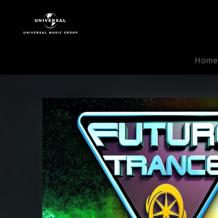
Future
Trance
|
Musik
|
Home
Future
Trance
76