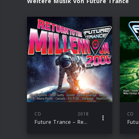
Weitere Musik von Future Trance
CD
2018
CD
Future Trance – Return To The Millennium (2000er)
Futu