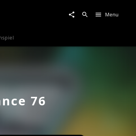
Menu
nspiel
ance 76