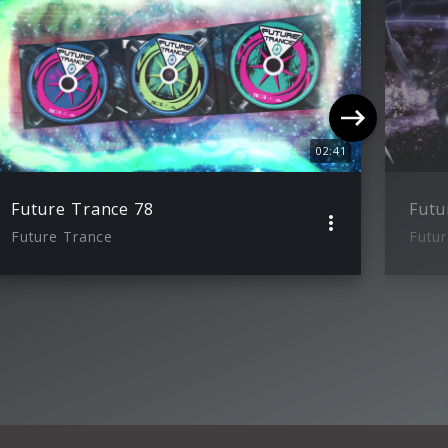
02:41
Future Trance 78
Futu
Future Trance
Futu