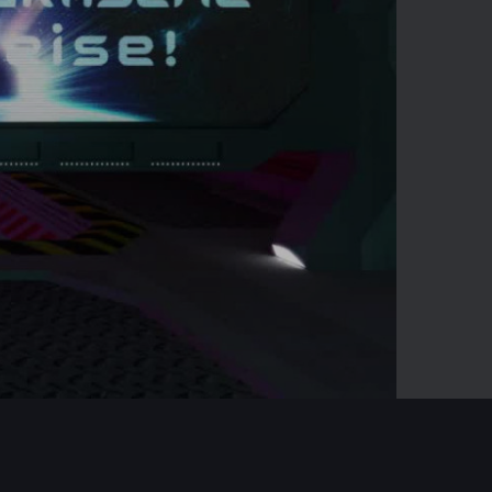
01:22
Mute
Enter
fullscreen