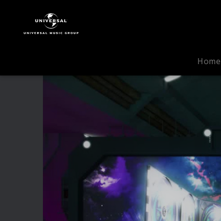
Future
Trance
|
Video
|
Home
Future
Trance
73