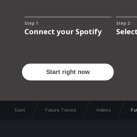
Start
Future Trance
Videos
Fu