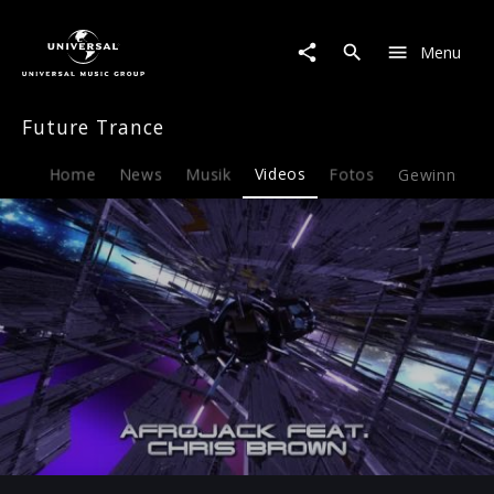
Future
Trance
Menu
|
Video
|
Future Trance
Future
Trance
Vol.
Home
News
Musik
Videos
Fotos
Gewinnspiel
64
Play
-00:31
Play
Mute
Ent