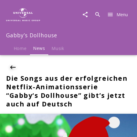
Gabby's
Dollhouse
Menu
|
News
|
Gabby’s Dollhouse
Die
Songs
aus
Home
News
Musik
der
erfolgreichen
Netflix-
Animationsserie
Die Songs aus der erfolgreichen
"Gabby‘s
Netflix-Animationsserie
Dollhouse"
gibt’s
“Gabby‘s Dollhouse” gibt’s jetzt
jetzt
auch auf Deutsch
auch
auf
Deutsch