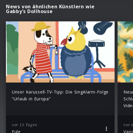
News von ähnlichen Künstlern wie
Gabby’s Dollhouse
Unser Karussell-TV-Tipp: Die SingAlarm-Folge
Neue
“Urlaub in Europa”
Schl
Vide
vor 15 Tagen
vor 
Eule
Vari