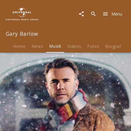
Gary
Barlow
Menu
|
Musik
|
Gary Barlow
The
Dream
Of
Home
News
Musik
Videos
Fotos
Biografie
Christmas