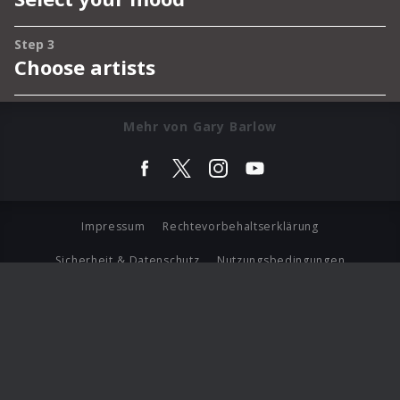
Mehr von Gary Barlow
Impressum
Rechtevorbehaltserklärung
Sicherheit & Datenschutz
Nutzungsbedingungen
Journalistenlounge
Für Geschäftspartner
Barrierefreiheit Statement
© Copyright 2026 Universal Music Group N.V. All Rights
Reserved.