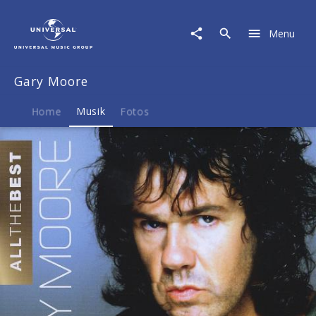
Gary
Moore
Menu
|
Musik
|
Gary Moore
All
The
Best
Home
Musik
Fotos