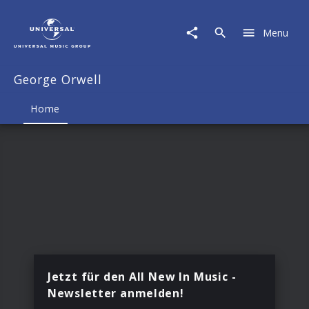
George
Orwell
Menu
|
Musik
&
George Orwell
Merch
Home
Jetzt für den All New In Music -
Newsletter anmelden!