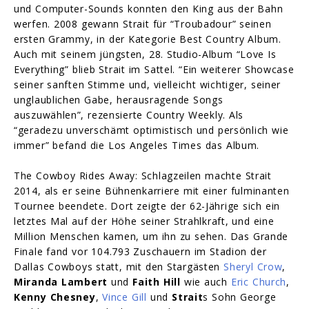
und Computer-Sounds konnten den King aus der Bahn
werfen. 2008 gewann Strait für “Troubadour” seinen
ersten Grammy, in der Kategorie Best Country Album.
Auch mit seinem jüngsten, 28. Studio-Album “Love Is
Everything” blieb Strait im Sattel. “Ein weiterer Showcase
seiner sanften Stimme und, vielleicht wichtiger, seiner
unglaublichen Gabe, herausragende Songs
auszuwählen”, rezensierte Country Weekly. Als
“geradezu unverschämt optimistisch und persönlich wie
immer” befand die Los Angeles Times das Album.
The Cowboy Rides Away: Schlagzeilen machte Strait
2014, als er seine Bühnenkarriere mit einer fulminanten
Tournee beendete. Dort zeigte der 62-Jährige sich ein
letztes Mal auf der Höhe seiner Strahlkraft, und eine
Million Menschen kamen, um ihn zu sehen. Das Grande
Finale fand vor 104.793 Zuschauern im Stadion der
Dallas Cowboys statt, mit den Stargästen
Sheryl Crow
,
Miranda Lambert
und
Faith Hill
wie auch
Eric Church
,
Kenny Chesney
,
Vince Gill
und
Strait
s Sohn George