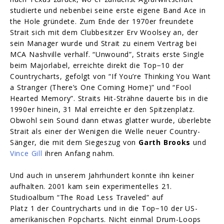
studierte und nebenbei seine erste eigene Band Ace in
the Hole gründete. Zum Ende der 1970er freundete
Strait sich mit dem Clubbesitzer Erv Woolsey an, der
sein Manager wurde und Strait zu einem Vertrag bei
MCA Nashville verhalf. “Unwound”, Straits erste Single
beim Majorlabel, erreichte direkt die Top−10 der
Countrycharts, gefolgt von “If You’re Thinking You Want
a Stranger (There’s One Coming Home)” und “Fool
Hearted Memory”. Straits Hit-Strähne dauerte bis in die
1990er hinein, 31 Mal erreichte er den Spitzenplatz.
Obwohl sein Sound dann etwas glatter wurde, überlebte
Strait als einer der Wenigen die Welle neuer Country-
Sänger, die mit dem Siegeszug von
Garth Brooks
und
Vince Gill
ihren Anfang nahm.
Und auch in unserem Jahrhundert konnte ihn keiner
aufhalten. 2001 kam sein experimentelles 21.
Studioalbum “The Road Less Traveled” auf
Platz 1 der Countrycharts und in die Top−10 der US-
amerikanischen Popcharts. Nicht einmal Drum-Loops