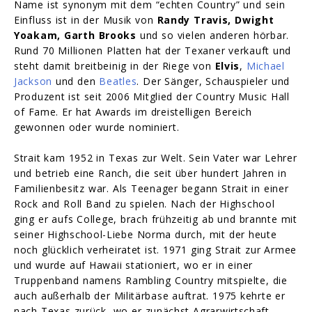
Name ist synonym mit dem “echten Country” und sein
Einfluss ist in der Musik von
Randy Travis, Dwight
Yoakam, Garth Brooks
und so vielen anderen hörbar.
Rund 70 Millionen Platten hat der Texaner verkauft und
steht damit breitbeinig in der Riege von
Elvis
,
Michael
Jackson
und den
Beatles
. Der Sänger, Schauspieler und
Produzent ist seit 2006 Mitglied der Country Music Hall
of Fame. Er hat Awards im dreistelligen Bereich
gewonnen oder wurde nominiert.
Strait kam 1952 in Texas zur Welt. Sein Vater war Lehrer
und betrieb eine Ranch, die seit über hundert Jahren in
Familienbesitz war. Als Teenager begann Strait in einer
Rock and Roll Band zu spielen. Nach der Highschool
ging er aufs College, brach frühzeitig ab und brannte mit
seiner Highschool-Liebe Norma durch, mit der heute
noch glücklich verheiratet ist. 1971 ging Strait zur Armee
und wurde auf Hawaii stationiert, wo er in einer
Truppenband namens Rambling Country mitspielte, die
auch außerhalb der Militärbase auftrat. 1975 kehrte er
nach Texas zurück, wo er zunächst Agrarwirtschaft