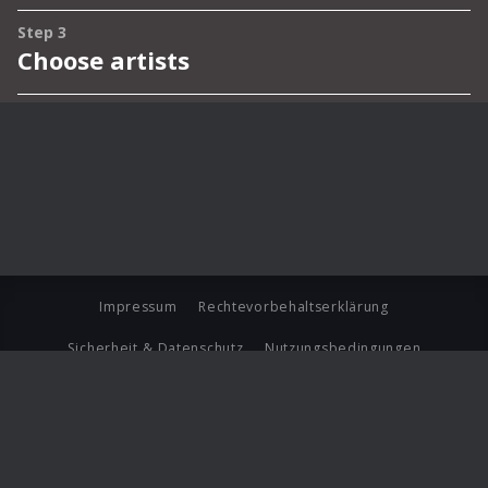
Impressum
Rechtevorbehaltserklärung
Sicherheit & Datenschutz
Nutzungsbedingungen
Journalistenlounge
Für Geschäftspartner
Barrierefreiheit Statement
© Copyright 2026 Universal Music Group N.V. All Rights