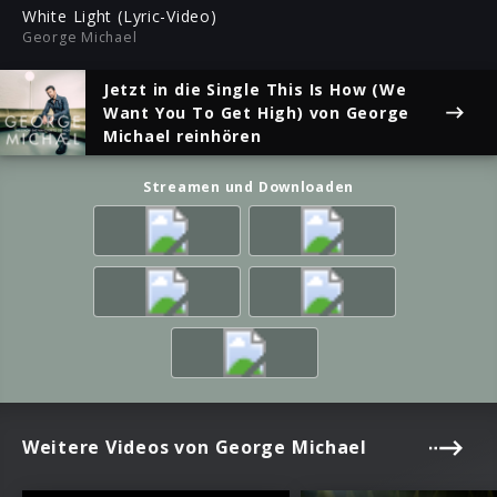
ful
White Light (Lyric-Video)
George Michael
Jetzt in die Single
This Is How (We
Want You To Get High)
von George
Michael reinhören
Streamen und Downloaden
Weitere Videos von George Michael