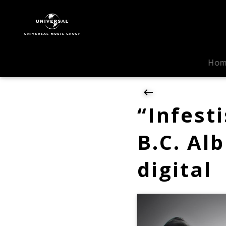
Ghost
|
News
|
"Infestissumam":
Ho
Das
neue
Ghost
B.C.
“Infest
Album
erscheint
B.C. Al
heute
auch
digital
digital