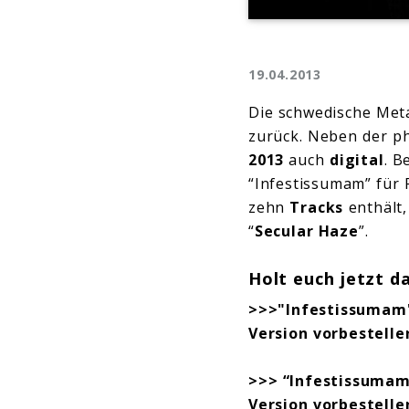
19.04.2013
Die schwedische Me
zurück. Neben der p
2013
auch
digital
. B
“Infestissumam” für 
zehn
Tracks
enthält,
“
Secular Haze
”.
Holt euch jetzt d
>>>"Infestissumam" 
Version
vorbestelle
>>> “Infestissumam
Version
vorbestelle