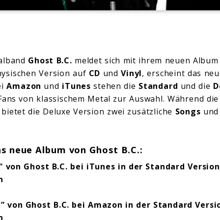
talband
Ghost B.C.
meldet sich mit ihrem neuen Album
hysischen Version auf
CD
und
Vinyl
, erscheint das n
ei
Amazon
und
iTunes
stehen die
Standard
und die
D
Fans von klassischem Metal zur Auswahl. Während die
 bietet die Deluxe Version zwei zusätzliche
Songs
und
as neue Album von Ghost B.C.:
von Ghost B.C. bei iTunes in der
Standard Version
n
” von Ghost B.C. bei Amazon in der
Standard Versi
n