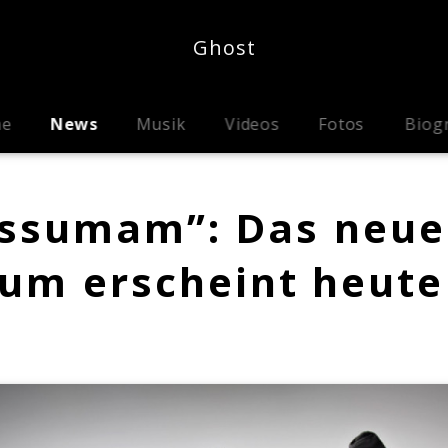
Ghost
me
News
Musik
Videos
Fotos
Biog
issumam”: Das neue
bum erscheint heute