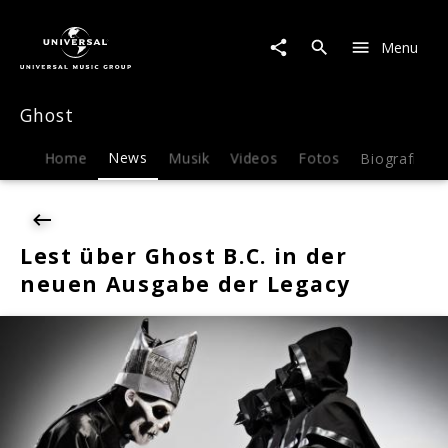
Ghost
|
Menu
News
|
Lest
Ghost
über
Ghost
B.C.
Home
News
Musik
Videos
Fotos
Biografie
in
der
neuen
Ausgabe
Lest über Ghost B.C. in der
der
neuen Ausgabe der Legacy
Legacy