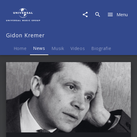
Gidon
Kremer
Menu
|
News
Gidon Kremer
Home
News
Musik
Videos
Biografie