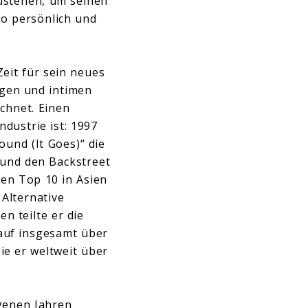
zustehen, um seinen
so persönlich und
Zeit für sein neues
gen und intimen
chnet. Einen
dustrie ist: 1997
und (It Goes)“ die
 und den Backstreet
den Top 10 in Asien
 Alternative
n teilte er die
auf insgesamt über
ie er weltweit über
genen Jahren