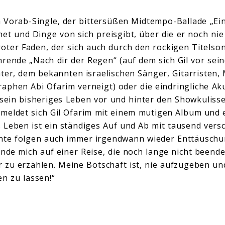
n Vorab-Single, der bittersüßen Midtempo-Ballade „Ein
ffnet und Dinge von sich preisgibt, über die er noch ni
roter Faden, der sich auch durch den rockigen Titelson
rende „Nach dir der Regen“ (auf dem sich Gil vor se
ter, dem bekannten israelischen Sänger, Gitarristen
phen Abi Ofarim verneigt) oder die eindringliche Aku
f sein bisheriges Leben vor und hinter den Showkulisse
 meldet sich Gil Ofarim mit einem mutigen Album und 
Leben ist ein ständiges Auf und Ab mit tausend vers
nte folgen auch immer irgendwann wieder Enttäuschu
nde mich auf einer Reise, die noch lange nicht beendet 
 zu erzählen. Meine Botschaft ist, nie aufzugeben und
n zu lassen!“