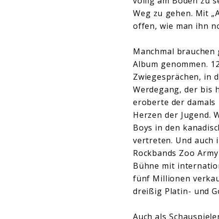
völlig am Boden zu s
Weg zu gehen. Mit „A
offen, wie man ihn no
Manchmal brauchen ge
Album genommen. 12 
Zwiegesprächen, in d
Werdegang, der bis h
eroberte der damals 
Herzen der Jugend. 
Boys in den kanadisc
vertreten. Und auch i
Rockbands Zoo Army u
Bühne mit internati
fünf Millionen verka
dreißig Platin- und G
Auch als Schauspiele