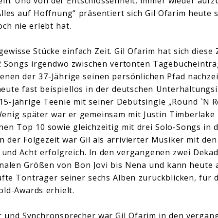
ein. Und von der Entschlossenheit, immer wieder auf
lles auf Hoffnung“ präsentiert sich Gil Ofarim heute 
ch nie erlebt hat.
wisse Stücke einfach Zeit. Gil Ofarim hat sich diese 
Songs irgendwo zwischen vertonten Tagebucheinträ
enen der 37-Jährige seinen persönlichen Pfad nachzei
eute fast beispiellos in der deutschen Unterhaltungsin
15-jährige Teenie mit seiner Debütsingle „Round `N Ro
Wenig später war er gemeinsam mit Justin Timberlake
hen Top 10 sowie gleichzeitig mit drei Solo-Songs in 
n der Folgezeit war Gil als arrivierter Musiker mit den
nd Acht erfolgreich. In den vergangenen zwei Dekade
onalen Größen von Bon Jovi bis Nena und kann heute 
ufte Tonträger seiner sechs Alben zurückblicken, für d
old-Awards erhielt.
r und Synchronsprecher war Gil Ofarim in den vergan