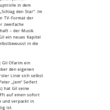
uptrolle in dem
„Schlag den Star“. Im
en TV-Format der
er zweifache
haft – der Musik.
il ein neues Kapitel
elbstbewusst in die
 Gil Ofarim ein
 über den eigenen
ter Linie sich selbst
ter „Jem“ Seifert
) hat Gil seine
ft auf einen sofort
 und verpackt in
g ist.