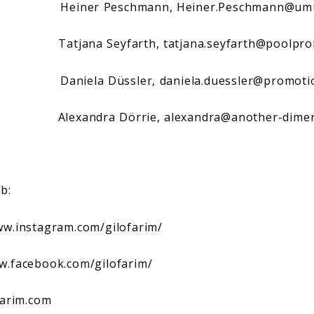
: Heiner Peschmann,
Heiner.Peschmann@umu
n: Tatjana Seyfarth,
tatjana.seyfarth@poolpr
on: Daniela Düssler,
daniela.duessler@promoti
n: Alexandra Dörrie,
alexandra@another-dimen
b:
ww.instagram.com/gilofarim/
w.facebook.com/gilofarim/
farim.com