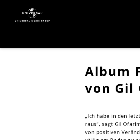
Gil
Ofarim
|
Biografie
Album F
von Gil
„Ich habe in den letz
raus“, sagt Gil Ofar
von positiven Verän