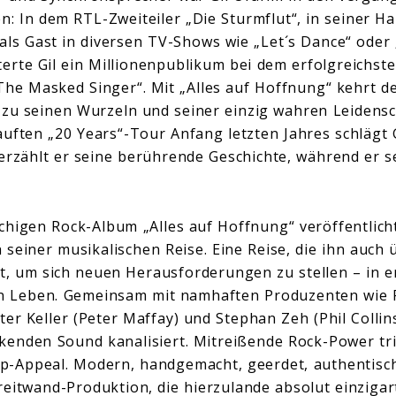
n: In dem RTL-Zweiteiler „Die Sturmflut“, in seiner Ha
 als Gast in diversen TV-Shows wie „Let´s Dance“ oder 
rte Gil ein Millionenpublikum bei dem erfolgreichst
„The Masked Singer“. Mit „Alles auf Hoffnung“ kehrt d
 zu seinen Wurzeln und seiner einzig wahren Leidensc
uften „20 Years“-Tour Anfang letzten Jahres schlägt G
erzählt er seine berührende Geschichte, während er s
higen Rock-Album „Alles auf Hoffnung“ veröffentlicht
seiner musikalischen Reise. Eine Reise, die ihn auch
t, um sich neuen Herausforderungen zu stellen – in ers
 Leben. Gemeinsam mit namhaften Produzenten wie Pe
er Keller (Peter Maffay) und Stephan Zeh (Phil Collins
kenden Sound kanalisiert. Mitreißende Rock-Power trif
p-Appeal. Modern, handgemacht, geerdet, authentisch
eitwand-Produktion, die hierzulande absolut einzigarti