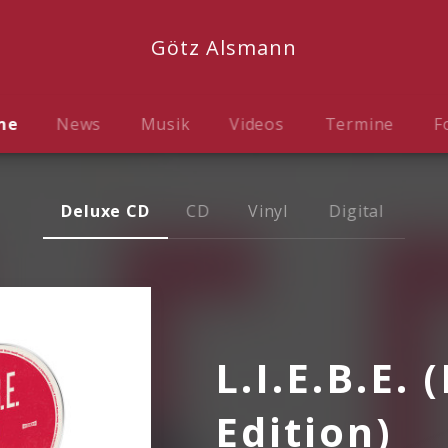
Götz Alsmann
me
News
Musik
Videos
Termine
F
Deluxe CD
CD
Vinyl
Digital
L.I.E.B.E.
Edition)