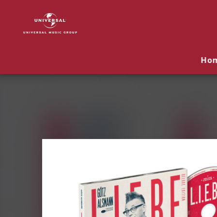
Götz
Alsmann
|
Musik
&
Ho
Merch