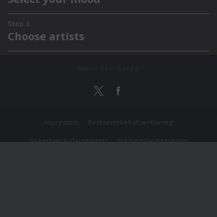
Mehr von Gotye
Impressum
Rechtevorbehaltserklärung
Sicherheit & Datenschutz
Nutzungsbedingungen
Journalistenlounge
Für Geschäftspartner
Barrierefreiheit Statement
© Copyright 2026 Universal Music Group N.V. All Rights
Reserved.