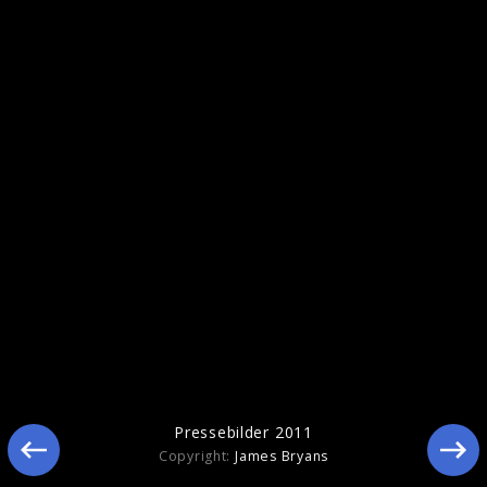
Ähnliche Künstler wie Gotye
Pressebilder 2011
Jonathan Jeremiah
Snow Patrol
Copyright:
James Bryans