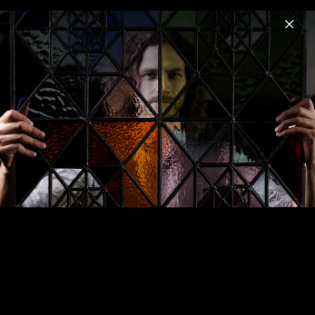
Menu
Gotye
Home
News
Musik
Videos
Fotos
Biografie
Pressebilder 2011