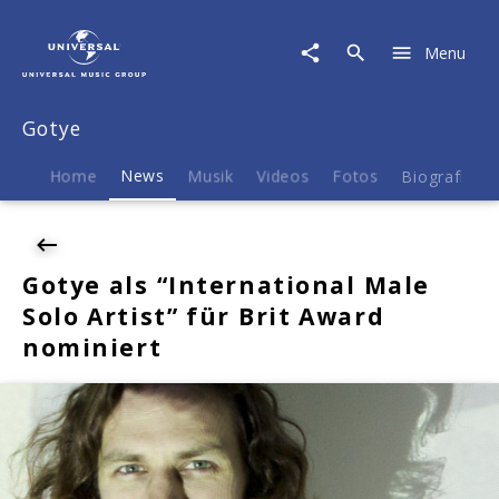
Gotye
|
Menu
News
|
Gotye
Gotye
als
"International
Male
Home
News
Musik
Videos
Fotos
Biografie
Solo
Artist"
für
Brit
Gotye als “International Male
Award
Solo Artist” für Brit Award
nominiert
nominiert