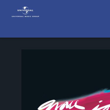
Grace
Jones
|
Musik
|
Disco