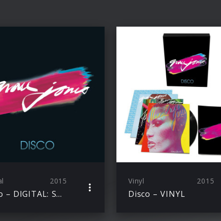
al
2015
Vinyl
2015
Disco – DIGITAL: STANDARD (3 Disc Equivalent with bonus tracks)
Disco – VINYL