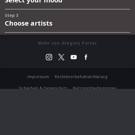
Mehr von Gregory Porter
Impressum
Rechtevorbehaltserklärung
Sicherheit & Datenschutz
Nutzungsbedingungen
Journalistenlounge
Für Geschäftspartner
Barrierefreiheit Statement
© Copyright 2026 Universal Music Group N.V. All Rights
Reserved.