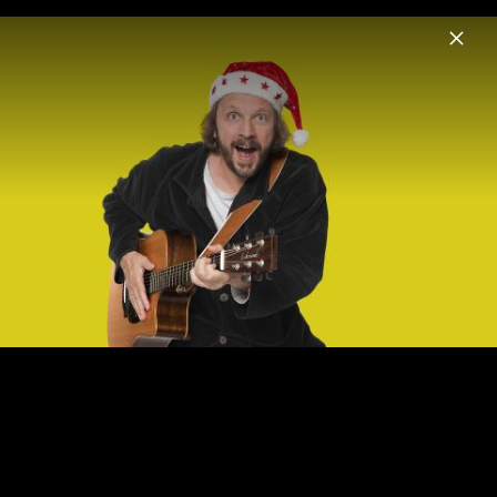
Menu
Grünschnabel
Home
News
Musik
Videos
Fotos
Grünschnabel