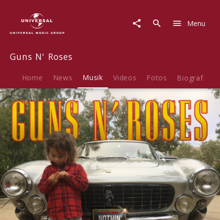
Guns
N'
Menu
Roses
|
Musik
Guns N' Roses
|
Nothin'
Home
News
Musik
Videos
Fotos
Biografie