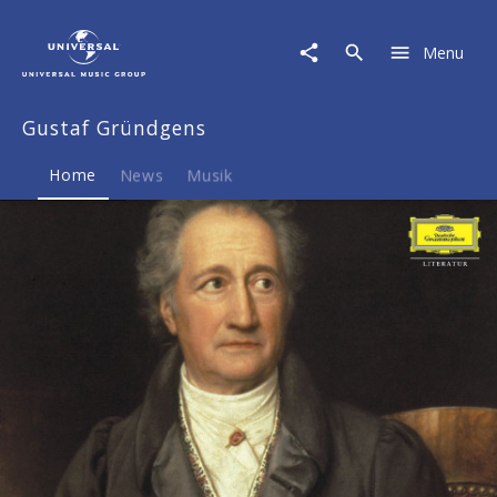
Gustaf
Gründgens
Menu
|
Musik
&
Gustaf Gründgens
Merch
Home
News
Musik