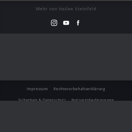
Mehr von Hailee Steinfeld
Impressum
Rechtevorbehaltserklärung
Sicherheit & Datenschutz
Nutzungsbedingungen
Journalistenlounge
Für Geschäftspartner
Barrierefreiheit Statement