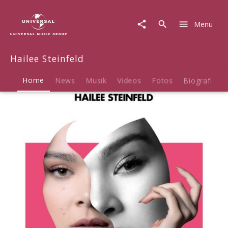
Hailee
Steinfeld
Menu
|
Musik
&
Hailee Steinfeld
Merch
Home
News
Musik
Videos
Fotos
Biografie