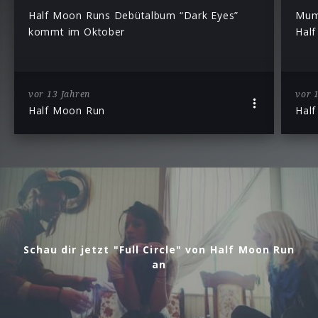
Half Moon Runs Debütalbum “Dark Eyes”
Mumf
kommt im Oktober
Hal
vor 13 Jahren
vor 
Half Moon Run
Hal
Schau dir jetzt "Full Circle" von Half Moon Run
an