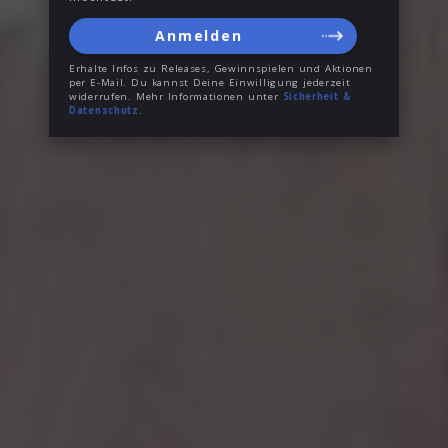
Anmelden
Erhalte Infos zu Releases, Gewinnspielen und Aktionen
per E-Mail. Du kannst Deine Einwilligung jederzeit
widerrufen. Mehr Informationen unter
Sicherheit &
Datenschutz
.