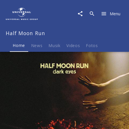
Half
Moon
Menu
Run
|
Musik
Half Moon Run
&
Merch
Home
News
Musik
Videos
Fotos