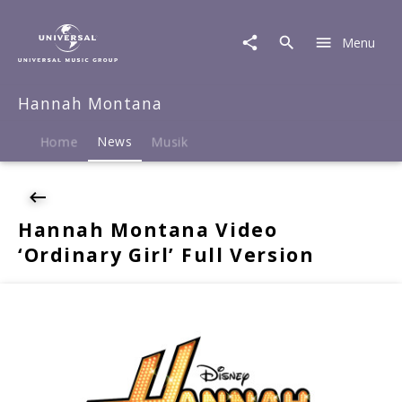
Hannah
Montana
Menu
|
News
|
Hannah Montana
Hannah
Montana
Video
Home
News
Musik
'Ordinary
Girl'
Full
Version
Hannah Montana Video
‘Ordinary Girl’ Full Version