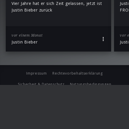
Vier Jahre hat er sich Zeit gelassen, jetzt ist
Just
Justin Bieber zurück
FRO
vor einem Monat
vor 
Justin Bieber
Just
Impressum
Rechtevorbehaltserklärung
Sicherheit & Datenschutz
Nutzungsbedingungen
Journalistenlounge
Für Geschäftspartner
Barrierefreiheit Statement
© Copyright 2026 Universal Music Group N.V. All Rights
Reserved.