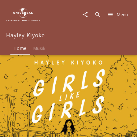
Hayley
Kiyoko
Menu
|
Musik
&
Hayley Kiyoko
Merch
Home
Musik