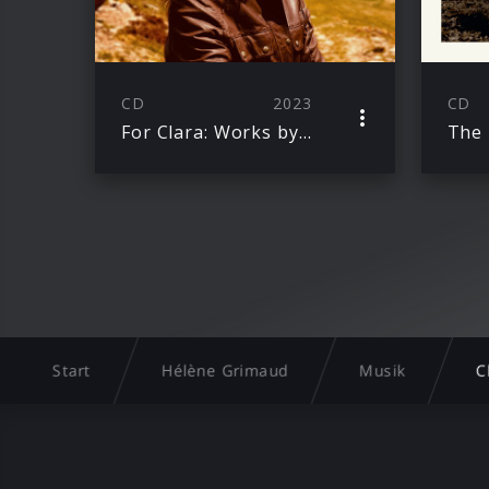
CD
2023
CD
For Clara: Works by Schumann & Brahms
The
Start
Hélène Grimaud
Musik
C