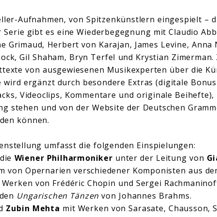
ler-Aufnahmen, von Spitzenkünstlern eingespielt – das
er Serie gibt es eine Wiederbegegnung mit Claudio A
ne Grimaud, Herbert von Karajan, James Levine, Anna 
ock, Gil Shaham, Bryn Terfel und Krystian Zimerman.
ttexte von ausgewiesenen Musikexperten über die Kün
 wird ergänzt durch besondere Extras (digitale Bonus
acks, Videoclips, Kommentare und originale Beihefte),
ung stehen und von der Website der Deutschen Gram
rden können.
nstellung umfasst die folgenden Einspielungen:
die
Wiener Philharmoniker
unter der Leitung von
Gi
m von Opernarien verschiedener Komponisten aus dem
 Werken von Frédéric Chopin und Sergei Rachmaninof
 den
Ungarischen Tänzen
von Johannes Brahms.
d
Zubin Mehta
mit Werken von Sarasate, Chausson, S