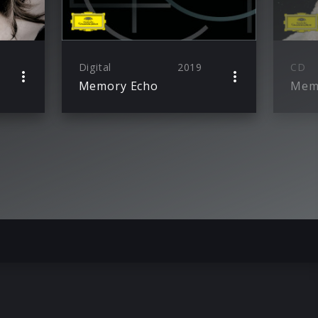
Digital
2019
CD
Memory Echo
Mem