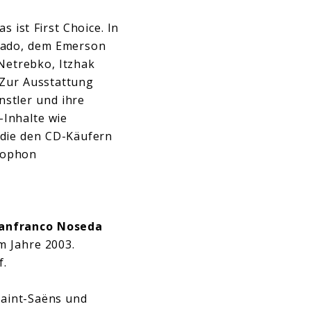
 ist First Choice. In
bbado, dem Emerson
Netrebko, Itzhak
 Zur Ausstattung
stler und ihre
-Inhalte wie
 die den CD-Käufern
mophon
anfranco Noseda
 Jahre 2003.
f.
aint-Saëns und