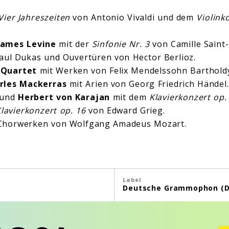
Vier Jahreszeiten
von Antonio Vivaldi und dem
Violink
James Levine
mit der
Sinfonie Nr. 3
von Camille Saint
ul Dukas und Ouvertüren von Hector Berlioz.
 Quartet
mit Werken von Felix Mendelssohn Barthold
rles Mackerras
mit Arien von Georg Friedrich Händel.
und
Herbert von Karajan
mit dem
Klavierkonzert op.
lavierkonzert op. 16
von Edward Grieg.
Chorwerken von Wolfgang Amadeus Mozart.
Label
Deutsche Grammophon (D