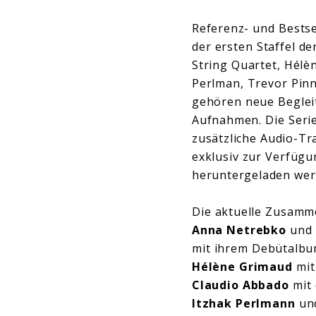
Referenz- und Bestsel
der ersten Staffel d
String Quartet, Hélè
Perlman, Trevor Pinn
gehören neue Beglei
Aufnahmen. Die Serie
zusätzliche Audio-Tr
exklusiv zur Verfüg
heruntergeladen we
Die aktuelle Zusamme
Anna Netrebko
und 
mit ihrem Debütalbu
Hélène Grimaud
mit
Claudio Abbado
mit
Itzhak Perlmann
un