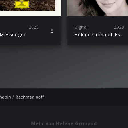
2020
Digital
2020
 Messenger
Hélene Grimaud: Essentials
hopin / Rachmaninoff
Mehr von Hélène Grimaud