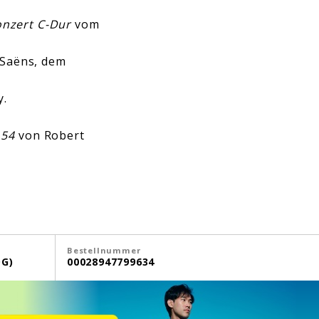
onzert C-Dur
vom
-Saëns, dem
y.
 54
von Robert
Bestellnummer
G)
00028947799634