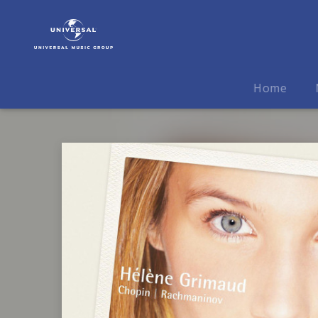
Hélène
Grimaud
|
Musik
|
Home
Chopin
/
Rachmaninoff