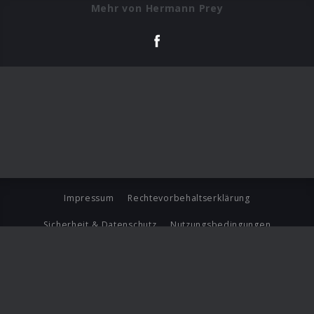
Mehr von Hermann Prey
Impressum
Rechtevorbehaltserklärung
Sicherheit & Datenschutz
Nutzungsbedingungen
Journalistenlounge
Für Geschäftspartner
Barrierefreiheit Statement
© Copyright 2026 Universal Music Group N.V. All Rights