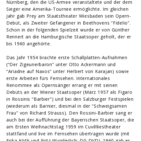
Nürnberg, den die US-Armee veranstaltete und der dem
Sieger eine Amerika-Tournee ermöglichte. Im gleichen
Jahr gab Prey am Staatstheater Wiesbaden sein Opern-
Debüt, als Zweiter Gefangener in Beethovens “Fidelio”.
Schon in der folgenden Spielzeit wurde er von Günther
Rennert an die Hamburgische Staatsoper geholt, der er
bis 1960 angehörte.
Das Jahr 1954 brachte erste Schallplatten-Aufnahmen
(“Der Zigeunerbaron” unter Otto Ackermann und
“Ariadne auf Naxos” unter Herbert von Karajan) sowie
erste Arbeiten fürs Fernsehen. Internationales
Renommee als Opernsänger errang er mit seinen
Debüts an der Wiener Staatsoper (März 1957 als Figaro
in Rossinis “Barbier”) und bei den Salzburger Festspielen
(wiederum als Barnier, diesmal in der “Schweigsamen
Frau” von Richard Strauss). Den Rossini-Barbier sang er
auch bei der Aufführung der Bayerischen Staatsoper, die
am Ersten Weihnachtstag 1959 im Cuvillliestheater
stattfand und live im Fernsehen übertragen wurde (mit
Erika Köth und Fritz Wunderlich; DG DVD). 1960 gab er