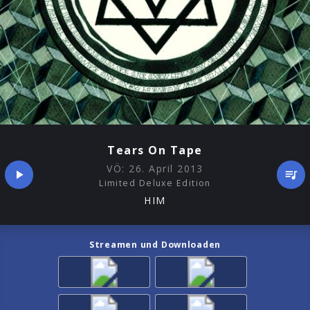
Tears On Tape
VÖ:
26. April 2013
Limited Deluxe Edition
HIM
Streamen und Downloaden