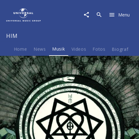
HIM
|
Menu
Musik
|
Tears
HIM
On
Tape
Home
News
Musik
Videos
Fotos
Biografie