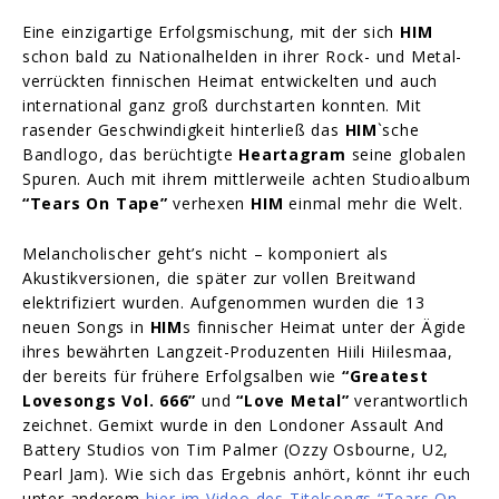
Eine einzigartige Erfolgsmischung, mit der sich
HIM
schon bald zu Nationalhelden in ihrer Rock- und Metal-
verrückten finnischen Heimat entwickelten und auch
international ganz groß durchstarten konnten. Mit
rasender Geschwindigkeit hinterließ das
HIM
`sche
Bandlogo, das berüchtigte
Heartagram
seine globalen
Spuren. Auch mit ihrem mittlerweile achten Studioalbum
“Tears On Tape”
verhexen
HIM
einmal mehr die Welt.
Melancholischer geht’s nicht – komponiert als
Akustikversionen, die später zur vollen Breitwand
elektrifiziert wurden. Aufgenommen wurden die 13
neuen Songs in
HIM
s finnischer Heimat unter der Ägide
ihres bewährten Langzeit-Produzenten Hiili Hiilesmaa,
der bereits für frühere Erfolgsalben wie
“Greatest
Lovesongs Vol. 666”
und
“Love Metal”
verantwortlich
zeichnet. Gemixt wurde in den Londoner Assault And
Battery Studios von Tim Palmer (Ozzy Osbourne, U2,
Pearl Jam). Wie sich das Ergebnis anhört, könnt ihr euch
unter anderem
hier im Video des Titelsongs “Tears On