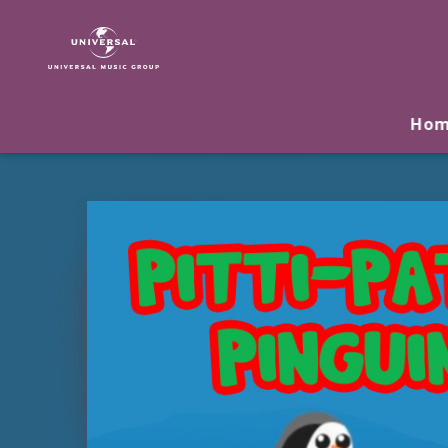
Keks
&
Kumpels
|
Musik
Ho
&
Merch