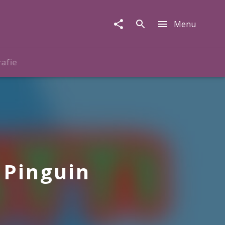
Menu
rafie
i Pinguin