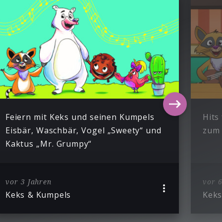
Feiern mit Keks und seinen Kumpels
Hits
Eisbär, Waschbär, Vogel „Sweety“ und
zum 
Kaktus „Mr. Grumpy“
vor 3 Jahren
vor 6
Keks & Kumpels
Keks