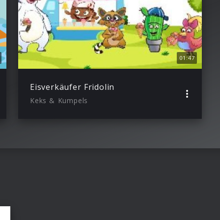
01:47
Eisverkäufer Fridolin
Keks & Kumpels