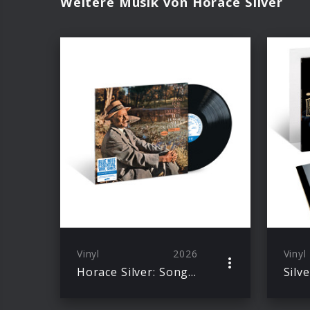
Weitere Musik von Horace Silver
Vinyl
2026
Vinyl
Horace Silver: Song For My Father (Blue Note Essentials)