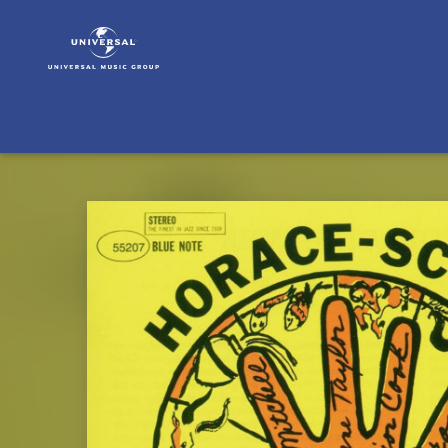
Horace
Silver
|
Musik
|
Horace
-
Scope