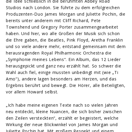
die Idee schließlich in die berühmten Abbey Road
Studios nach London. Sie führte zu dem erfolgreichen
Produzenten-Duo James Morgan und Juliette Pochin, die
bereits unter anderem mit Cliff Richard, Pete
Townshend und Gregory Porter zusammengearbeitet
haben. Und hier, wo alle Großen der Musik sich schon
die Ehre gaben, die Beatles, Pink Floyd, Aretha Franklin
und so viele andere mehr, entstand gemeinsam mit dem
herausragenden Royal Philharmonic Orchestra die
„Symphonie meines Lebens“. Ein Album, das 12 Lieder
herausgepickt und ganz neu erzählt hat. So schwer die
Wahl auch fiel, einige mussten unbedingt mit (wie „Ti
Amo“), andere lagen besonders am Herzen, und das
Ergebnis berührt und bewegt. Die Hörer, alle Beteiligten,
vor allem Howard selbst.
„Ich habe meine eigenen Texte nach so vielen Jahren
neu entdeckt, kleine Nuancen, die sich bisher zwischen
den Zeilen versteckten“, erzählt er begeistert, welche
Wirkung der neue Blickwinkel von James Morgan und
Juliette Pochin hat. Mit großem Respekt und einem