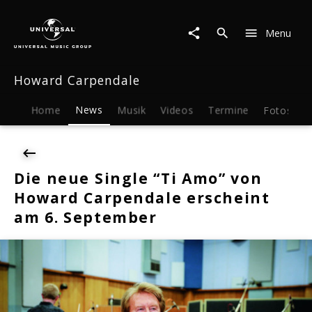
Howard
Carpendale
Menu
|
News
|
Howard Carpendale
Die
neue
Single
Home
News
Musik
Videos
Termine
Fotos
B
"Ti
Amo"
von
Howard
Die neue Single “Ti Amo” von
Carpendale
Howard Carpendale erscheint
erscheint
am
am 6. September
6.
September