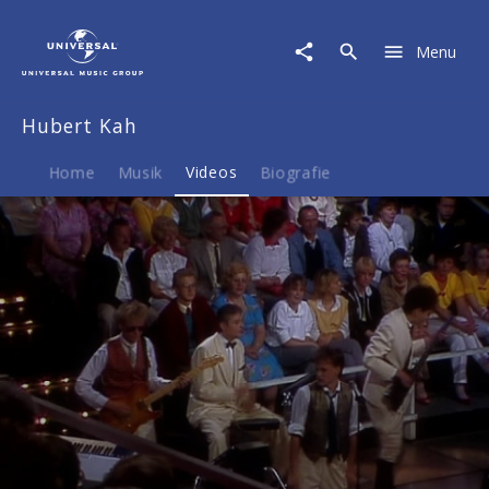
Hubert
Kah
Menu
|
Video
|
Hubert Kah
Engel
07
Home
Musik
Videos
Biografie
Play