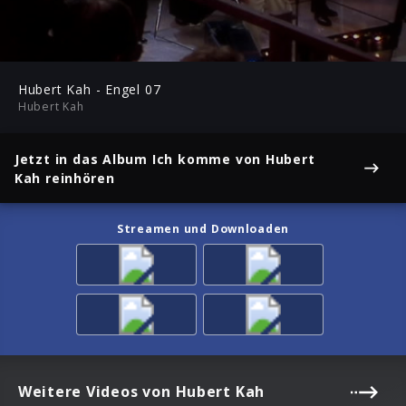
-02:27
Play
Mute
Ent
ful
Hubert Kah - Engel 07
Hubert Kah
Jetzt in das Album
Ich komme
von Hubert
Kah reinhören
Streamen und Downloaden
Weitere Videos von Hubert Kah