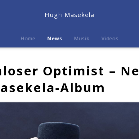
Hugh Masekela
Home
News
Musik
Videos
loser Optimist – N
asekela-Album