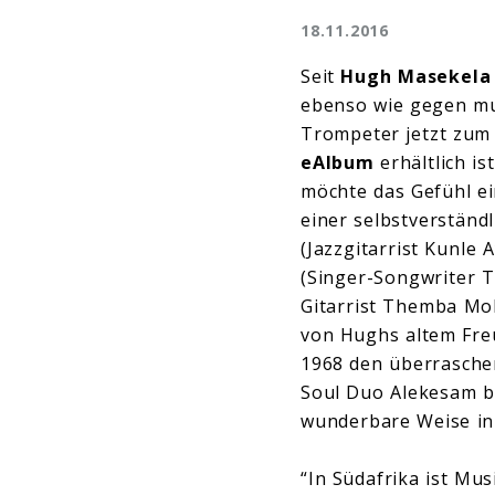
18.11.2016
Seit
Hugh Masekela
ebenso wie gegen mus
Trompeter jetzt zum
eAlbum
erhältlich ist
möchte das Gefühl ei
einer selbstverständ
(Jazzgitarrist Kunle
(Singer-Songwriter T
Gitarrist Themba Mok
von Hughs altem Fre
1968 den überraschen
Soul Duo Alekesam bi
wunderbare Weise in 
“In Südafrika ist Mus