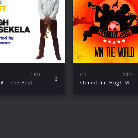
2010
CD
2010
! – The Best
stimmt mit Hugh Masekela und Livingston auf die WM ein: “Win The World”