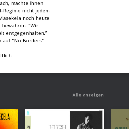
 wach, machte ihnen
id-Regime nicht jedem
 Masekela noch heute
zu bewahren. “Wir
lt entgegenhalten.”
h auf “No Borders”.
tlich.
Alle anzeigen