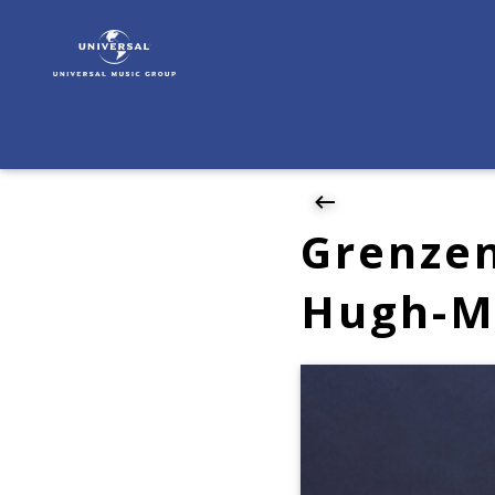
Hugh
Masekela
|
News
|
Grenzenloser
Optimist
-
Neues
Grenzen
Hugh-
Masekela-
Hugh-M
Album