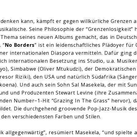
denken kann, kämpft er gegen willkürliche Grenzen a
ikalische. Seine Philosophie der “Grenzenlosigkeit” h
 Thema seines neuen Albums gemacht, das in Deutschl
. “
No Borders
” ist ein leidenschaftliches Plädoyer für
ner internationalen Diaspora vermitteln. Dafür ging 
lich internationalen Besetzung ins Studio, u.a. Musike
 Ayo), Simbabwe (Oliver Mtukudzi), der Demokratische
resor Riziki), den USA und natürlich Südafrika (Säng
oena). Und auch sein Sohn Sal Masekela, der mit Sunn
und und Produzenten Stewart Levine (ihre Zusammenar
den Number−1-Hit “Grazing In The Grass” hervor), da
ldet. Die durchgehend groovende Pop-Jazz-Musik des 
den verschiedensten Farben und Stilen.
ik allgegenwärtig”, resümiert Masekela, “und spielte a