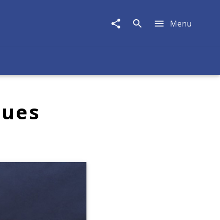
Menu
eues