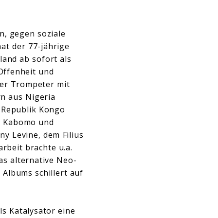
n, gegen soziale
at der 77-jährige
and ab sofort als
 Offenheit und
der Trompeter mit
rn aus Nigeria
n Republik Kongo
er Kabomo und
y Levine, dem Filius
beit brachte u.a.
s alternative Neo-
Albums schillert auf
ls Katalysator eine