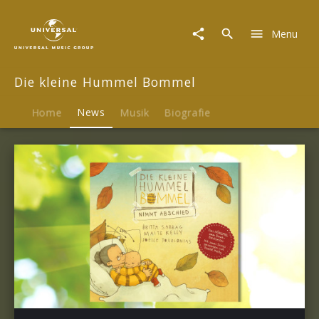
Die
kleine
Menu
Hummel
Bommel
|
Die kleine Hummel Bommel
News
Home
News
Musik
Biografie