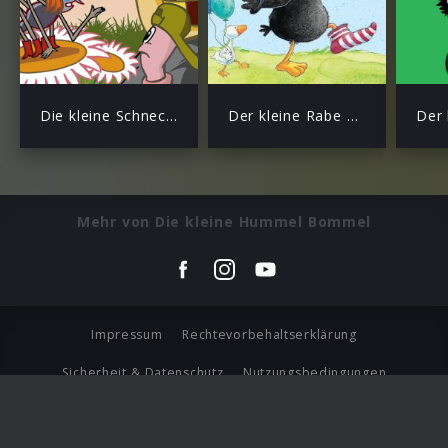
Die kleine Schnecke Monika Häuschen
Der kleine Rabe Socke
Der 
Mehr von Die kleine Hummel Bommel
Impressum
Rechtevorbehaltserklärung
Sicherheit & Datenschutz
Nutzungsbedingungen
Journalistenlounge
Für Geschäftspartner