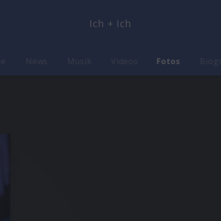
Ich + Ich
me
News
Musik
Videos
Fotos
Biog