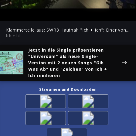
-03:55
Play
Mute
Ent
ful
Klammerteile aus: SWR3 Hautnah "Ich + Ich": Einer von Zweien
Ich + Ich
Jetzt in die Single
präsentieren
"Universum" als neue Single-
Version mit 2 neuen Songs "Gib
Was Ab" und "Zeichen"
von Ich +
Ich reinhören
Streamen und Downloaden