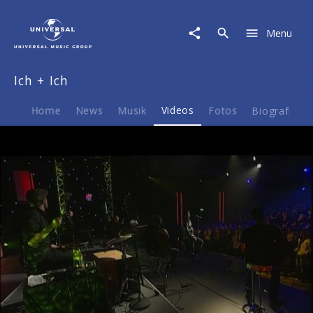
Ich
+
Menu
Ich
|
Video
Ich + Ich
|
Klammerteile
aus:
Home
News
Musik
Videos
Fotos
Biografie
SWR3
Hautnah
"Ich
+
Ich":
Einer
von
Zweien
Play