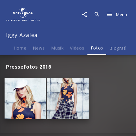
Iggy
Azalea
Menu
|
Fotos
Iggy Azalea
Home
News
Musik
Videos
Fotos
Biografie
Pressefotos 2016