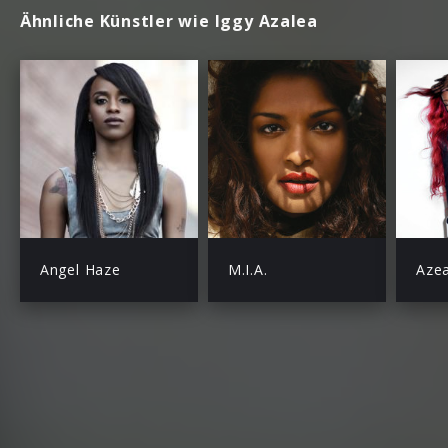
Ähnliche Künstler wie Iggy Azalea
Angel Haze
M.I.A.
Azea