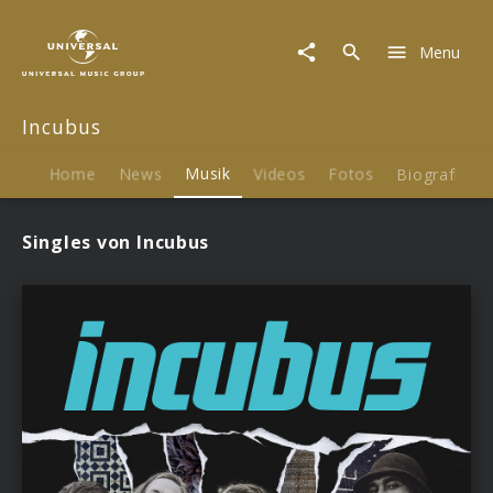
Incubus
|
Menu
Musik
Incubus
Home
News
Musik
Videos
Fotos
Biografie
Singles von Incubus