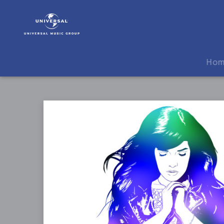
Indila
|
Musik
|
Mini
Ho
World