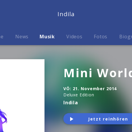
Indila
me
News
Musik
Videos
Fotos
Biog
Mini Worl
VÖ:
21. November 2014
Deluxe Edition
Indila
Jetzt reinhören