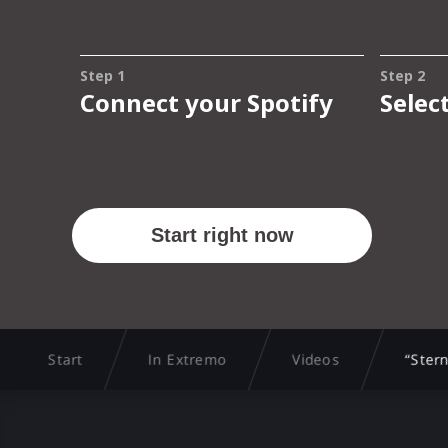
Start
In Extremo
Videos
“Ster