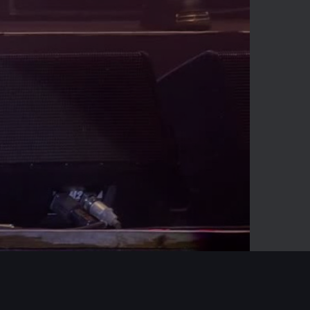
-00:38
Mute
Enter
fullscreen