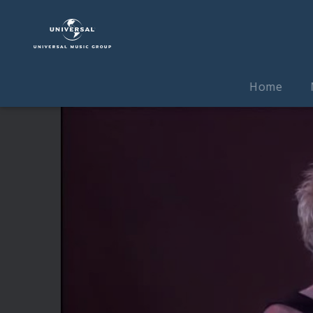
In
Extremo
|
Video
|
Home
"Sterneneisen
Live"-
Trailer:
"Mein
Rasend
Herz"