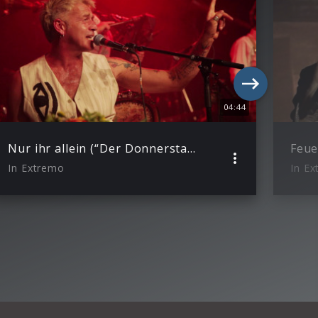
04:44
Nur ihr allein (“Der Donnerstag” – Live vom Schiff)
In Extremo
In E