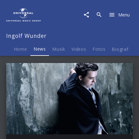
Ingolf
Wunder
Menu
|
News
Ingolf Wunder
Home
News
Musik
Videos
Fotos
Biografie