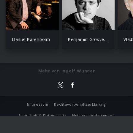
Daniel Barenboim
Benjamin Grosvenor
Vlad
Mehr von Ingolf Wunder
Impressum
Rechtevorbehaltserklärung
Sicherheit & Datenschutz
Nutzungsbedingungen
Journalistenlounge
Für Geschäftspartner