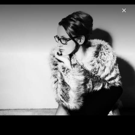
Menu
Ingrid Michaelson
Home
News
Musik
Videos
Fotos
Biografie
Pressebilder 2014