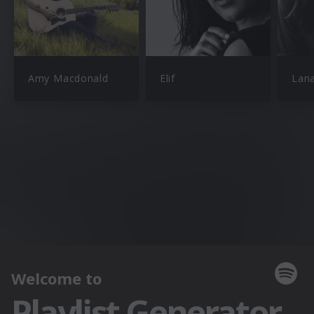
Amy Macdonald
Elif
Lana