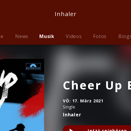
Inhaler
me
News
Musik
Videos
Fotos
Biog
Cheer Up 
VÖ:
17. März 2021
Single
Inhaler
Jetzt reinhören