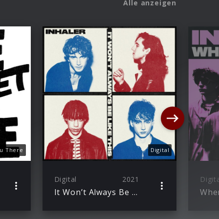
Alle anzeigen
ou There
Digital
Digital
2021
Digit
It Won’t Always Be Like This
When