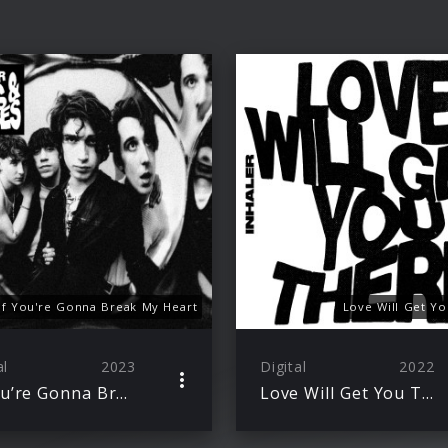
If You're Gonna Break My Heart
Love Will Get Y
al
2023
Digital
2022
If You’re Gonna Break My Heart
Love Will Get You There