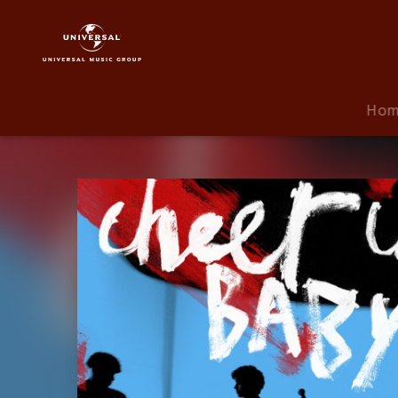
Inhaler
|
Musik
|
Cheer
Ho
Up
Baby