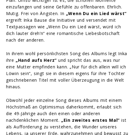
Plan. Umso wichtiger ist es, die schönen Momente
einzufangen und seine Gefühle zu offenbaren. Ehrlich.
Mutig. Frei von Ängsten. In
„Wenn Du ein Lied wärst“
ergreift Inka Bause die Initiative und versendet mit
Textpassagen wie „Wenn Du ein Lied wärst, würd ich
dich lauter dreh’n“ eine romantische Liebesbotschaft
nach der anderen.
In ihrem wohl persönlichsten Song des Albums legt Inka
ihre
„Hand aufs Herz“
und spricht das aus, was nur
eine Mutter empfinden kann. „Nur für dich allein will ich
Löwin sein“, singt sie in diesem eigens für ihre Tochter
geschriebenen Titel mit voller Überzeugung in die Welt
hinaus.
Obwohl jeder einzelne Song dieses Albums mit einem
Höchstmaß an Optimismus daherkommt, erlaubt sich
die 49-Jährige auch den einen oder anderen
nachdenklichen Moment.
„Ein zweites erstes Mal“
ist
als Aufforderung zu verstehen, die Wunder unseres
Lebens, ja unserer Erde, wahrzunehmen und bewusst zu