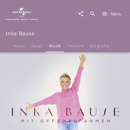
Inka
Bause
Menu
|
Musik
|
Inka Bause
Mit
offenen
Armen
Home
News
Musik
Termine
Biografie